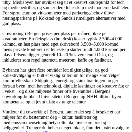
tilby. Mediabyen har utviklet seg til et kreativt knutepunkt for tech-
og mediebedrifter, og samler flere fellesskap med moderne fasiliteter.
For større team og virksomheter med parkeringsbehov tilbyr
næringsparkene på Kokstad og Sandsli rimeligere alternativer med
god plass.
Coworking i Bergen prises per plass per måned, ikke per
kvadratmeter. En fleksplass (hot desk) koster typisk 2.500–4.000
kr/mnd, en fast plass med eget skrivebord 3.500–5.000 kr/mnd,
mens private kontorer i et fellesskap starter rundt 4.000 kr/mnd per
plass. Prisene ligger generelt 10–20 % lavere enn i Oslo, og
inkluderer som regel internett, møterom, kaffe og fasiliteter.
Bybanen har gjort flere områder lett tilgjengelige, og god
kollektivtilgang er blitt et viktig kriterium for mange som velger
kontorfellesskap. Shipping-, energi- og sjømatnæringen preger
fortsatt byen, men havteknologi, digitale løsninger og kreative fag er
i vekst – og disse miljøene finner ofte hverandre i Bergens
coworking-hubber. Universitetet i Bergen og NHH tilfører byen
kompetanse og et jevnt tilsig av unge talenter.
Vurderer du coworking i Bergen, lønner det seg å besøke et par
miljøer før du bestemmer deg – kultur, fasiliteter og
medlemssammensetning betyr ofte like mye som pris og
beliggenhet. Trenger du heller et eget lokale, finn det i vårt utvalg av