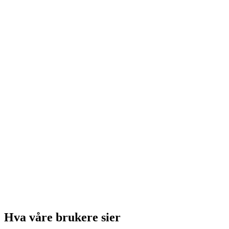
Lars Hilles gate 30
5008 BERGEN
Hva våre brukere sier