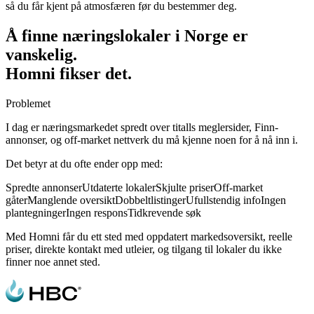
så du får kjent på atmosfæren før du bestemmer deg.
Å finne næringslokaler i Norge er
vanskelig.
Homni fikser det.
Problemet
I dag er næringsmarkedet spredt over titalls meglersider, Finn-
annonser, og off-market nettverk du må kjenne noen for å nå inn i.
Det betyr at du ofte ender opp med:
Spredte annonser
Utdaterte lokaler
Skjulte priser
Off-market
gåter
Manglende oversikt
Dobbeltlistinger
Ufullstendig info
Ingen
plantegninger
Ingen respons
Tidkrevende søk
Med Homni får du ett sted med oppdatert markedsoversikt, reelle
priser, direkte kontakt med utleier, og tilgang til lokaler du ikke
finner noe annet sted.