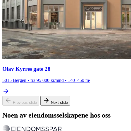
Olav Kyrres gate 28
5015 Bergen
•
fra 95 000 kr/mnd
•
140–450 m²
Previous slide
Next slide
Noen av eiendomsselskapene hos oss