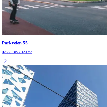
Parkveien 55
0256 Oslo
•
320 m²