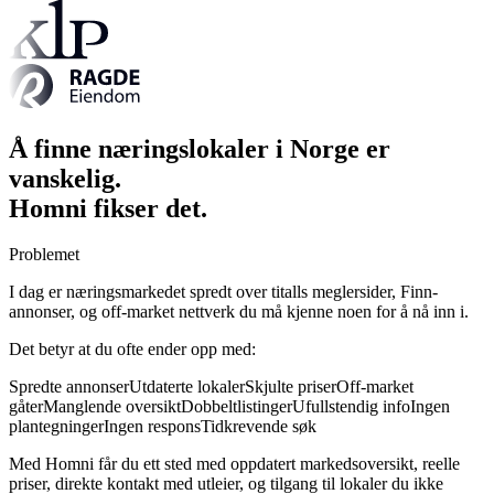
Å finne næringslokaler i Norge er
vanskelig.
Homni fikser det.
Problemet
I dag er næringsmarkedet spredt over titalls meglersider, Finn-
annonser, og off-market nettverk du må kjenne noen for å nå inn i.
Det betyr at du ofte ender opp med:
Spredte annonser
Utdaterte lokaler
Skjulte priser
Off-market
gåter
Manglende oversikt
Dobbeltlistinger
Ufullstendig info
Ingen
plantegninger
Ingen respons
Tidkrevende søk
Med Homni får du ett sted med oppdatert markedsoversikt, reelle
priser, direkte kontakt med utleier, og tilgang til lokaler du ikke