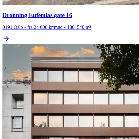
Dronning Eufemias gate 16
0191 Oslo
•
fra 24 000 kr/mnd
•
180–540 m²