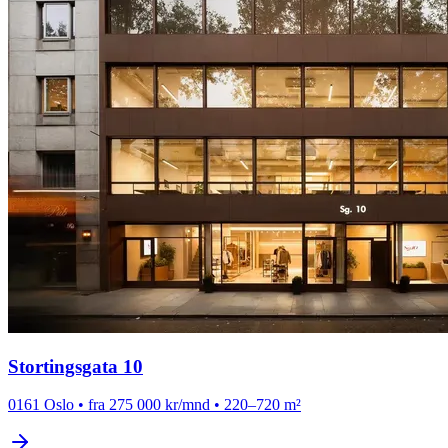
Stortingsgata 10
0161 Oslo
•
fra 275 000 kr/mnd
•
220–720 m²