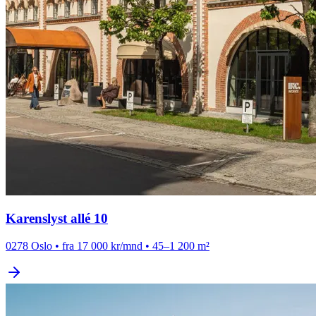
Karenslyst allé 10
0278 Oslo
•
fra 17 000 kr/mnd
•
45–1 200 m²