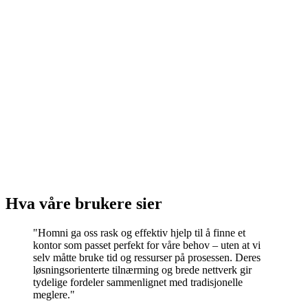
Olav Kyrres gate 28
5015 Bergen
•
fra 95 000 kr/mnd
•
140–450 m²
Hva våre brukere sier
"Homni ga oss rask og effektiv hjelp til å finne et
kontor som passet perfekt for våre behov – uten at vi
selv måtte bruke tid og ressurser på prosessen. Deres
løsningsorienterte tilnærming og brede nettverk gir
tydelige fordeler sammenlignet med tradisjonelle
meglere."