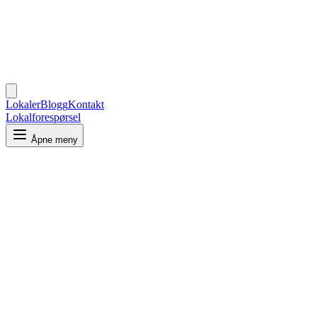
Lokaler
Blogg
Kontakt
Lokalforespørsel
Åpne meny
Type
Kontor
Hvor
Velg by
For hvor mange?
Antall personer
Søk