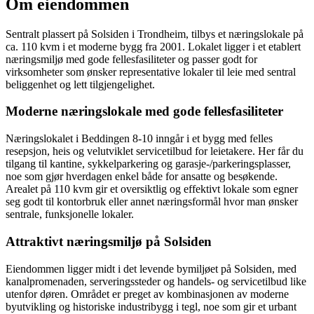
Om eiendommen
Sentralt plassert på Solsiden i Trondheim, tilbys et næringslokale på
ca. 110 kvm i et moderne bygg fra 2001. Lokalet ligger i et etablert
næringsmiljø med gode fellesfasiliteter og passer godt for
virksomheter som ønsker representative lokaler til leie med sentral
beliggenhet og lett tilgjengelighet.
Moderne næringslokale med gode fellesfasiliteter
Næringslokalet i Beddingen 8-10 inngår i et bygg med felles
resepsjon, heis og velutviklet servicetilbud for leietakere. Her får du
tilgang til kantine, sykkelparkering og garasje-/parkeringsplasser,
noe som gjør hverdagen enkel både for ansatte og besøkende.
Arealet på 110 kvm gir et oversiktlig og effektivt lokale som egner
seg godt til kontorbruk eller annet næringsformål hvor man ønsker
sentrale, funksjonelle lokaler.
Attraktivt næringsmiljø på Solsiden
Eiendommen ligger midt i det levende bymiljøet på Solsiden, med
kanalpromenaden, serveringssteder og handels- og servicetilbud like
utenfor døren. Området er preget av kombinasjonen av moderne
byutvikling og historiske industribygg i tegl, noe som gir et urbant