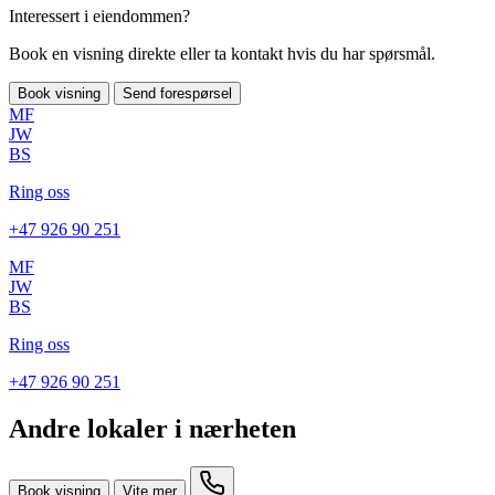
Interessert i eiendommen?
Book en visning direkte eller ta kontakt hvis du har spørsmål.
Book visning
Send forespørsel
MF
JW
BS
Ring oss
+47 926 90 251
MF
JW
BS
Ring oss
+47 926 90 251
Andre lokaler i nærheten
Book visning
Vite mer