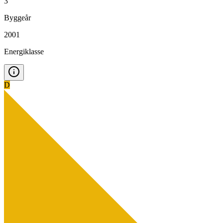
3
Byggeår
2001
Energiklasse
D