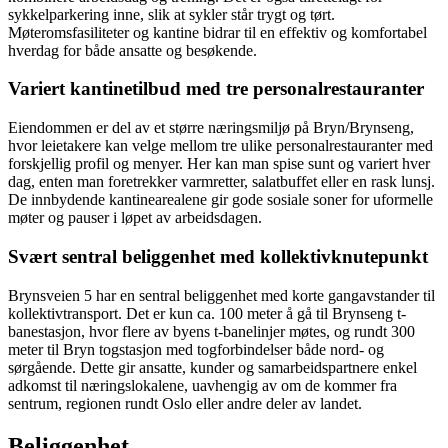
sykkelparkering inne, slik at sykler står trygt og tørt.
Møteromsfasiliteter og kantine bidrar til en effektiv og komfortabel
hverdag for både ansatte og besøkende.
Variert kantinetilbud med tre personalrestauranter
Eiendommen er del av et større næringsmiljø på Bryn/Brynseng,
hvor leietakere kan velge mellom tre ulike personalrestauranter med
forskjellig profil og menyer. Her kan man spise sunt og variert hver
dag, enten man foretrekker varmretter, salatbuffet eller en rask lunsj.
De innbydende kantinearealene gir gode sosiale soner for uformelle
møter og pauser i løpet av arbeidsdagen.
Svært sentral beliggenhet med kollektivknutepunkt
Brynsveien 5 har en sentral beliggenhet med korte gangavstander til
kollektivtransport. Det er kun ca. 100 meter å gå til Brynseng t-
banestasjon, hvor flere av byens t-banelinjer møtes, og rundt 300
meter til Bryn togstasjon med togforbindelser både nord- og
sørgående. Dette gir ansatte, kunder og samarbeidspartnere enkel
adkomst til næringslokalene, uavhengig av om de kommer fra
sentrum, regionen rundt Oslo eller andre deler av landet.
Beliggenhet