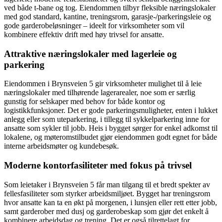
ved både t-bane og tog. Eiendommen tilbyr fleksible næringslokaler
med god standard, kantine, treningsrom, garasje-/parkeringsleie og
gode garderobeløsninger – ideelt for virksomheter som vil
kombinere effektiv drift med høy trivsel for ansatte.
Attraktive næringslokaler med lagerleie og
parkering
Eiendommen i Brynsveien 5 gir virksomheter mulighet til å leie
næringslokaler med tilhørende lagerarealer, noe som er særlig
gunstig for selskaper med behov for både kontor og
logistikkfunksjoner. Det er gode parkeringsmuligheter, enten i lukket
anlegg eller som uteparkering, i tillegg til sykkelparkering inne for
ansatte som sykler til jobb. Heis i bygget sørger for enkel adkomst til
lokalene, og møteromstilbudet gjør eiendommen godt egnet for både
interne arbeidsmøter og kundebesøk.
Moderne kontorfasiliteter med fokus på trivsel
Som leietaker i Brynsveien 5 får man tilgang til et bredt spekter av
fellesfasiliteter som styrker arbeidsmiljøet. Bygget har treningsrom
hvor ansatte kan ta en økt på morgenen, i lunsjen eller rett etter jobb,
samt garderober med dusj og garderobeskap som gjør det enkelt å
kombinere arbeidsdag og trening. Det er også tilrettelagt for