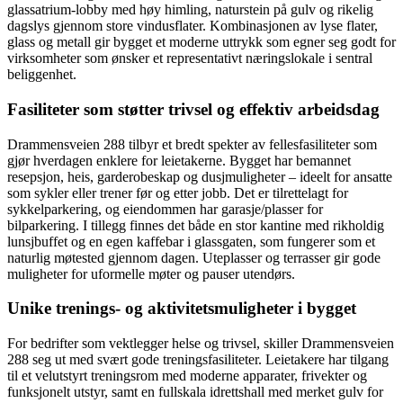
glassatrium-lobby med høy himling, naturstein på gulv og rikelig
dagslys gjennom store vindusflater. Kombinasjonen av lyse flater,
glass og metall gir bygget et moderne uttrykk som egner seg godt for
virksomheter som ønsker et representativt næringslokale i sentral
beliggenhet.
Fasiliteter som støtter trivsel og effektiv arbeidsdag
Drammensveien 288 tilbyr et bredt spekter av fellesfasiliteter som
gjør hverdagen enklere for leietakerne. Bygget har bemannet
resepsjon, heis, garderobeskap og dusjmuligheter – ideelt for ansatte
som sykler eller trener før og etter jobb. Det er tilrettelagt for
sykkelparkering, og eiendommen har garasje/plasser for
bilparkering. I tillegg finnes det både en stor kantine med rikholdig
lunsjbuffet og en egen kaffebar i glassgaten, som fungerer som et
naturlig møtested gjennom dagen. Uteplasser og terrasser gir gode
muligheter for uformelle møter og pauser utendørs.
Unike trenings- og aktivitetsmuligheter i bygget
For bedrifter som vektlegger helse og trivsel, skiller Drammensveien
288 seg ut med svært gode treningsfasiliteter. Leietakere har tilgang
til et velutstyrt treningsrom med moderne apparater, frivekter og
funksjonelt utstyr, samt en fullskala idrettshall med merket gulv for