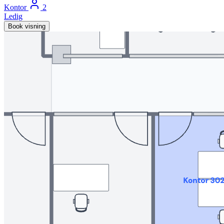
Kontor
2
Ledig
Book visning