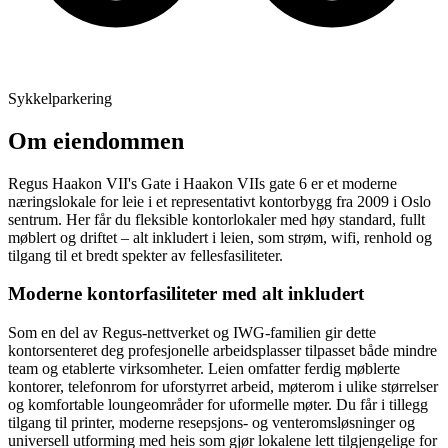
Sykkelparkering
Om eiendommen
Regus Haakon VII's Gate i Haakon VIIs gate 6 er et moderne
næringslokale for leie i et representativt kontorbygg fra 2009 i Oslo
sentrum. Her får du fleksible kontorlokaler med høy standard, fullt
møblert og driftet – alt inkludert i leien, som strøm, wifi, renhold og
tilgang til et bredt spekter av fellesfasiliteter.
Moderne kontorfasiliteter med alt inkludert
Som en del av Regus-nettverket og IWG-familien gir dette
kontorsenteret deg profesjonelle arbeidsplasser tilpasset både mindre
team og etablerte virksomheter. Leien omfatter ferdig møblerte
kontorer, telefonrom for uforstyrret arbeid, møterom i ulike størrelser
og komfortable loungeområder for uformelle møter. Du får i tillegg
tilgang til printer, moderne resepsjons- og venteromsløsninger og
universell utforming med heis som gjør lokalene lett tilgjengelige for