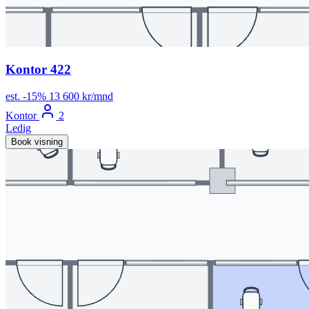
Kontor 422
est.
-15%
13 600 kr/mnd
Kontor
2
Ledig
Book visning