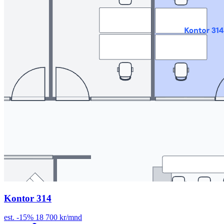
Kontor 314
est.
-15%
18 700 kr/mnd