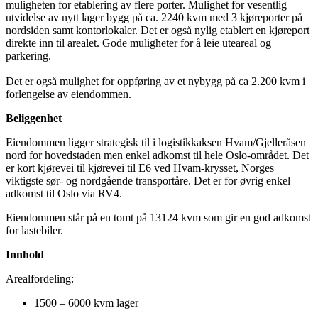
muligheten for etablering av flere porter. Mulighet for vesentlig
utvidelse av nytt lager bygg på ca. 2240 kvm med 3 kjøreporter på
nordsiden samt kontorlokaler. Det er også nylig etablert en kjøreport
direkte inn til arealet. Gode muligheter for å leie uteareal og
parkering.
Det er også mulighet for oppføring av et nybygg på ca 2.200 kvm i
forlengelse av eiendommen.
Beliggenhet
Eiendommen ligger strategisk til i logistikkaksen Hvam/Gjelleråsen
nord for hovedstaden men enkel adkomst til hele Oslo-området. Det
er kort kjørevei til kjørevei til E6 ved Hvam-krysset, Norges
viktigste sør- og nordgående transportåre. Det er for øvrig enkel
adkomst til Oslo via RV4.
Eiendommen står på en tomt på 13124 kvm som gir en god adkomst
for lastebiler.
Innhold
Arealfordeling:
1500 – 6000 kvm lager