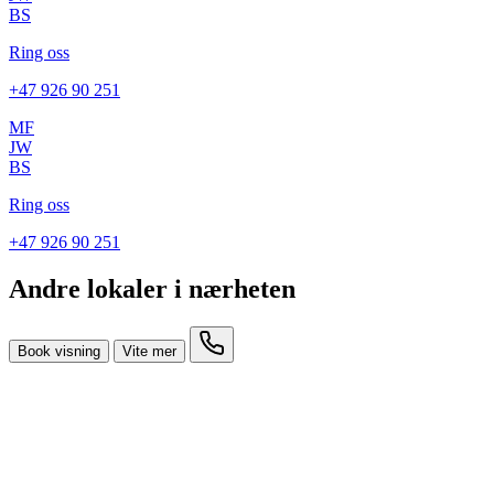
BS
Ring oss
+47 926 90 251
MF
JW
BS
Ring oss
+47 926 90 251
Andre lokaler i nærheten
Book visning
Vite mer