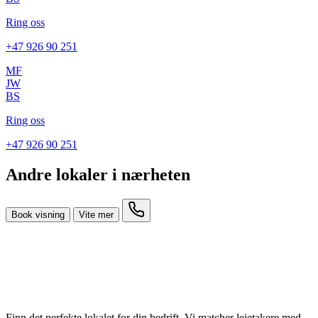
Ring oss
+47 926 90 251
MF
JW
BS
Ring oss
+47 926 90 251
Andre lokaler i nærheten
Book visning
Vite mer
Finn det perfekte lokalet for din bedrift. Vi matcher leietakere med