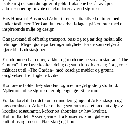
parkering dersom du kjører til jobb. Lokalene består av åpne
arbeidssoner og private cellekontorer av god størrelse.
Hos House of Business i Asker tilbyr vi attraktive kontorer med
unike fasiliteter. Her kan du nyte arbeidsdagen på kontorer med et
inspirerende miljø og design.
Gangavstand til offentlig transport, buss og tog tar deg raskt i alle
retninger. Meget gode parkeringsmuligheter for de som velger å
kjøre bil. Ladestasjoner.
Eiendommen har en ny, vakker og moderne personalrestaurant "The
Garden". Her lager kokken deilig og sunn lunsj hver dag. Ta gjerne
måltidet ut til «The Garden» med koselige møbler og grønne
omgivelser. Hør fuglene kvitre.
Kontorene holder høy standard og med meget gode lysforhold.
Møterom i ulike størrelser er tilgjengelige. Stille rom.
Fra kontoret ditt er det kun 5 minutters gange til Asker stasjon og
bussterminalen. Asker har et livlig sentrum med et bredt utvalg av
koselige restauranter, kafeer og shopping av høy kvalitet.
Kulturtilbudet i Asker spenner fra konserter, kino, gallerier,
kulturhus og museer. Nær skog og fjord.