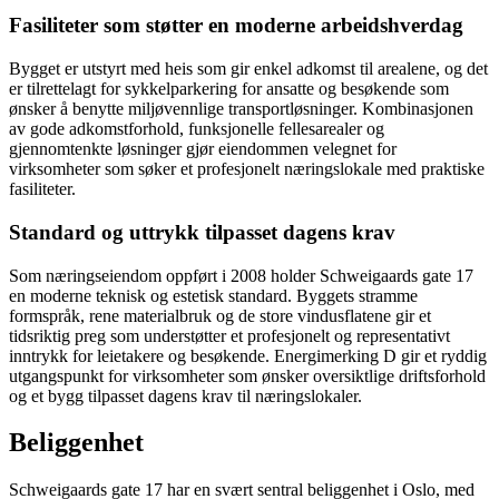
Fasiliteter som støtter en moderne arbeidshverdag
Bygget er utstyrt med heis som gir enkel adkomst til arealene, og det
er tilrettelagt for sykkelparkering for ansatte og besøkende som
ønsker å benytte miljøvennlige transportløsninger. Kombinasjonen
av gode adkomstforhold, funksjonelle fellesarealer og
gjennomtenkte løsninger gjør eiendommen velegnet for
virksomheter som søker et profesjonelt næringslokale med praktiske
fasiliteter.
Standard og uttrykk tilpasset dagens krav
Som næringseiendom oppført i 2008 holder Schweigaards gate 17
en moderne teknisk og estetisk standard. Byggets stramme
formspråk, rene materialbruk og de store vindusflatene gir et
tidsriktig preg som understøtter et profesjonelt og representativt
inntrykk for leietakere og besøkende. Energimerking D gir et ryddig
utgangspunkt for virksomheter som ønsker oversiktlige driftsforhold
og et bygg tilpasset dagens krav til næringslokaler.
Beliggenhet
Schweigaards gate 17 har en svært sentral beliggenhet i Oslo, med