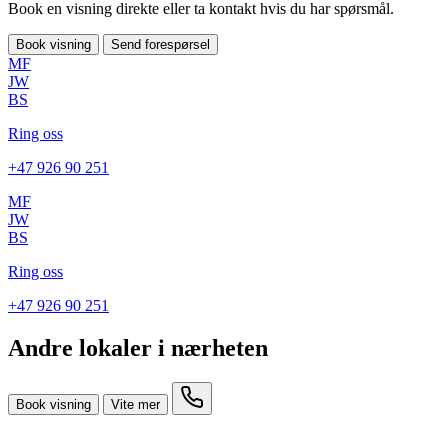
Book en visning direkte eller ta kontakt hvis du har spørsmål.
Book visning
Send forespørsel
MF
JW
BS
Ring oss
+47 926 90 251
MF
JW
BS
Ring oss
+47 926 90 251
Andre lokaler i nærheten
Book visning
Vite mer