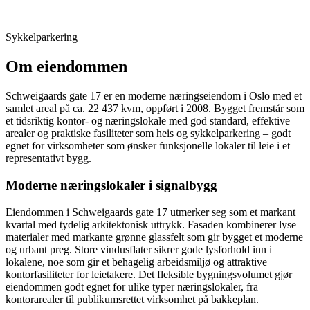
Sykkelparkering
Om eiendommen
Schweigaards gate 17 er en moderne næringseiendom i Oslo med et
samlet areal på ca. 22 437 kvm, oppført i 2008. Bygget fremstår som
et tidsriktig kontor- og næringslokale med god standard, effektive
arealer og praktiske fasiliteter som heis og sykkelparkering – godt
egnet for virksomheter som ønsker funksjonelle lokaler til leie i et
representativt bygg.
Moderne næringslokaler i signalbygg
Eiendommen i Schweigaards gate 17 utmerker seg som et markant
kvartal med tydelig arkitektonisk uttrykk. Fasaden kombinerer lyse
materialer med markante grønne glassfelt som gir bygget et moderne
og urbant preg. Store vindusflater sikrer gode lysforhold inn i
lokalene, noe som gir et behagelig arbeidsmiljø og attraktive
kontorfasiliteter for leietakere. Det fleksible bygningsvolumet gjør
eiendommen godt egnet for ulike typer næringslokaler, fra
kontorarealer til publikumsrettet virksomhet på bakkeplan.