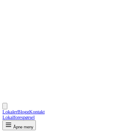
Lokaler
Blogg
Kontakt
Lokalforespørsel
Åpne meny