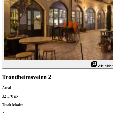
Alle bilder
Trondheimsveien 2
Areal
32 170 m²
Totalt lokaler