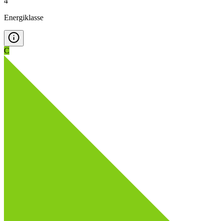
4
Energiklasse
C