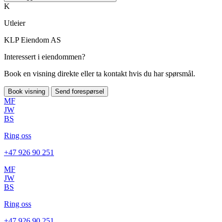
K
Utleier
KLP Eiendom AS
Interessert i eiendommen?
Book en visning direkte eller ta kontakt hvis du har spørsmål.
Book visning
Send forespørsel
MF
JW
BS
Ring oss
+47 926 90 251
MF
JW
BS
Ring oss
+47 926 90 251