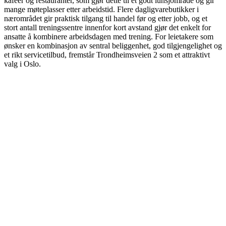
kafeer og restauranter, som gjør dette til et godt lunsjområde og gir
mange møteplasser etter arbeidstid. Flere dagligvarebutikker i
nærområdet gir praktisk tilgang til handel før og etter jobb, og et
stort antall treningssentre innenfor kort avstand gjør det enkelt for
ansatte å kombinere arbeidsdagen med trening. For leietakere som
ønsker en kombinasjon av sentral beliggenhet, god tilgjengelighet og
et rikt servicetilbud, fremstår Trondheimsveien 2 som et attraktivt
valg i Oslo.