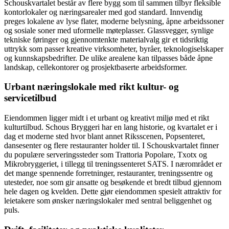
Schouskvartalet består av flere bygg som til sammen tilbyr fleksible
kontorlokaler og næringsarealer med god standard. Innvendig
preges lokalene av lyse flater, moderne belysning, åpne arbeidssoner
og sosiale soner med uformelle møteplasser. Glassvegger, synlige
tekniske føringer og gjennomtenkte materialvalg gir et tidsriktig
uttrykk som passer kreative virksomheter, byråer, teknologiselskaper
og kunnskapsbedrifter. De ulike arealene kan tilpasses både åpne
landskap, cellekontorer og prosjektbaserte arbeidsformer.
Urbant næringslokale med rikt kultur- og
servicetilbud
Eiendommen ligger midt i et urbant og kreativt miljø med et rikt
kulturtilbud. Schous Bryggeri har en lang historie, og kvartalet er i
dag et moderne sted hvor blant annet Riksscenen, Popsenteret,
dansesenter og flere restauranter holder til. I Schouskvartalet finner
du populære serveringssteder som Trattoria Popolare, Txotx og
Mikrobryggeriet, i tillegg til treningssenteret SATS. I nærområdet er
det mange spennende forretninger, restauranter, treningssentre og
utesteder, noe som gir ansatte og besøkende et bredt tilbud gjennom
hele dagen og kvelden. Dette gjør eiendommen spesielt attraktiv for
leietakere som ønsker næringslokaler med sentral beliggenhet og
puls.