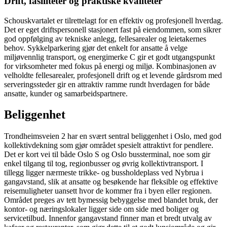
Drift, fasiliteter og praktiske kvaliteter
Schouskvartalet er tilrettelagt for en effektiv og profesjonell hverdag.
Det er eget driftspersonell stasjonert fast på eiendommen, som sikrer
god oppfølging av tekniske anlegg, fellesarealer og leietakernes
behov. Sykkelparkering gjør det enkelt for ansatte å velge
miljøvennlig transport, og energimerke C gir et godt utgangspunkt
for virksomheter med fokus på energi og miljø. Kombinasjonen av
velholdte fellesarealer, profesjonell drift og et levende gårdsrom med
serveringssteder gir en attraktiv ramme rundt hverdagen for både
ansatte, kunder og samarbeidspartnere.
Beliggenhet
Trondheimsveien 2 har en svært sentral beliggenhet i Oslo, med god
kollektivdekning som gjør området spesielt attraktivt for pendlere.
Det er kort vei til både Oslo S og Oslo bussterminal, noe som gir
enkel tilgang til tog, regionbusser og øvrig kollektivtransport. I
tillegg ligger nærmeste trikke- og bussholdeplass ved Nybrua i
gangavstand, slik at ansatte og besøkende har fleksible og effektive
reisemuligheter uansett hvor de kommer fra i byen eller regionen.
Området preges av tett bymessig bebyggelse med blandet bruk, der
kontor- og næringslokaler ligger side om side med boliger og
servicetilbud. Innenfor gangavstand finner man et bredt utvalg av