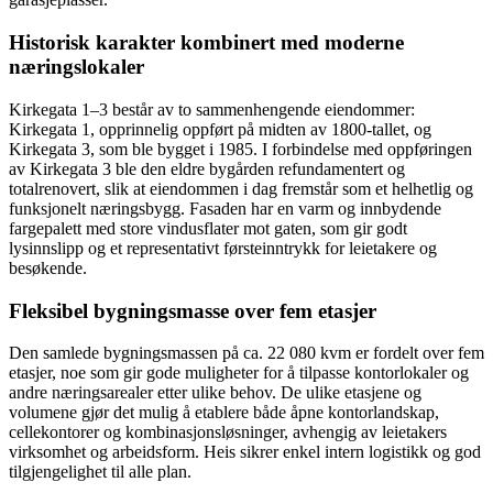
Historisk karakter kombinert med moderne
næringslokaler
Kirkegata 1–3 består av to sammenhengende eiendommer:
Kirkegata 1, opprinnelig oppført på midten av 1800-tallet, og
Kirkegata 3, som ble bygget i 1985. I forbindelse med oppføringen
av Kirkegata 3 ble den eldre bygården refundamentert og
totalrenovert, slik at eiendommen i dag fremstår som et helhetlig og
funksjonelt næringsbygg. Fasaden har en varm og innbydende
fargepalett med store vindusflater mot gaten, som gir godt
lysinnslipp og et representativt førsteinntrykk for leietakere og
besøkende.
Fleksibel bygningsmasse over fem etasjer
Den samlede bygningsmassen på ca. 22 080 kvm er fordelt over fem
etasjer, noe som gir gode muligheter for å tilpasse kontorlokaler og
andre næringsarealer etter ulike behov. De ulike etasjene og
volumene gjør det mulig å etablere både åpne kontorlandskap,
cellekontorer og kombinasjonsløsninger, avhengig av leietakers
virksomhet og arbeidsform. Heis sikrer enkel intern logistikk og god
tilgjengelighet til alle plan.