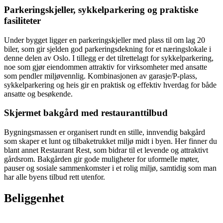
Parkeringskjeller, sykkelparkering og praktiske
fasiliteter
Under bygget ligger en parkeringskjeller med plass til om lag 20
biler, som gir sjelden god parkeringsdekning for et næringslokale i
denne delen av Oslo. I tillegg er det tilrettelagt for sykkelparkering,
noe som gjør eiendommen attraktiv for virksomheter med ansatte
som pendler miljøvennlig. Kombinasjonen av garasje/P-plass,
sykkelparkering og heis gir en praktisk og effektiv hverdag for både
ansatte og besøkende.
Skjermet bakgård med restauranttilbud
Bygningsmassen er organisert rundt en stille, innvendig bakgård
som skaper et lunt og tilbaketrukket miljø midt i byen. Her finner du
blant annet Restaurant Rest, som bidrar til et levende og attraktivt
gårdsrom. Bakgården gir gode muligheter for uformelle møter,
pauser og sosiale sammenkomster i et rolig miljø, samtidig som man
har alle byens tilbud rett utenfor.
Beliggenhet