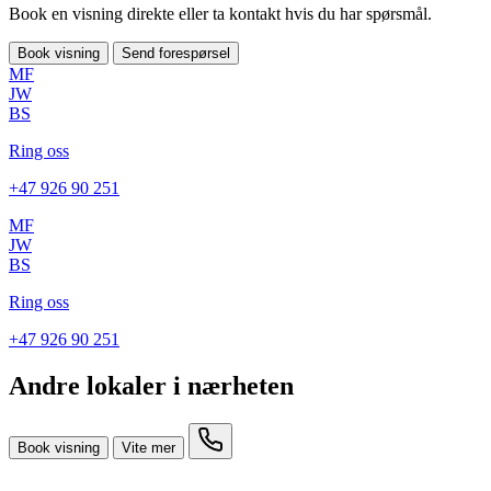
Book en visning direkte eller ta kontakt hvis du har spørsmål.
Book visning
Send forespørsel
MF
JW
BS
Ring oss
+47 926 90 251
MF
JW
BS
Ring oss
+47 926 90 251
Andre lokaler i nærheten
Book visning
Vite mer