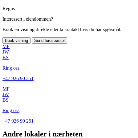
Regus
Interessert i eiendommen?
Book en visning direkte eller ta kontakt hvis du har spørsmål.
Book visning
Send forespørsel
MF
JW
BS
Ring oss
+47 926 90 251
MF
JW
BS
Ring oss
+47 926 90 251
Andre lokaler i nærheten