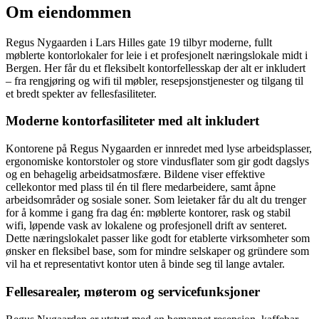
Om eiendommen
Regus Nygaarden i Lars Hilles gate 19 tilbyr moderne, fullt
møblerte kontorlokaler for leie i et profesjonelt næringslokale midt i
Bergen. Her får du et fleksibelt kontorfellesskap der alt er inkludert
– fra rengjøring og wifi til møbler, resepsjonstjenester og tilgang til
et bredt spekter av fellesfasiliteter.
Moderne kontorfasiliteter med alt inkludert
Kontorene på Regus Nygaarden er innredet med lyse arbeidsplasser,
ergonomiske kontorstoler og store vindusflater som gir godt dagslys
og en behagelig arbeidsatmosfære. Bildene viser effektive
cellekontor med plass til én til flere medarbeidere, samt åpne
arbeidsområder og sosiale soner. Som leietaker får du alt du trenger
for å komme i gang fra dag én: møblerte kontorer, rask og stabil
wifi, løpende vask av lokalene og profesjonell drift av senteret.
Dette næringslokalet passer like godt for etablerte virksomheter som
ønsker en fleksibel base, som for mindre selskaper og gründere som
vil ha et representativt kontor uten å binde seg til lange avtaler.
Fellesarealer, møterom og servicefunksjoner