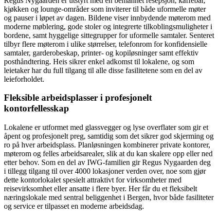
Regus Nygaarden er utstyrt med en bemannet resepsjon, kaffebar,
kjøkken og lounge-områder som inviterer til både uformelle møter
og pauser i løpet av dagen. Bildene viser innbydende møterom med
moderne møblering, gode stoler og integrerte tilkoblingsmuligheter i
bordene, samt hyggelige sittegrupper for uformelle samtaler. Senteret
tilbyr flere møterom i ulike størrelser, telefonrom for konfidensielle
samtaler, garderobeskap, printer- og kopiløsninger samt effektiv
posthåndtering. Heis sikrer enkel adkomst til lokalene, og som
leietaker har du full tilgang til alle disse fasilitetene som en del av
leieforholdet.
Fleksible arbeidsplasser i profesjonelt
kontorfellesskap
Lokalene er utformet med glassvegger og lyse overflater som gir et
åpent og profesjonelt preg, samtidig som det sikrer god skjerming og
ro på hver arbeidsplass. Planløsningen kombinerer private kontorer,
møterom og felles arbeidsarealer, slik at du kan skalere opp eller ned
etter behov. Som en del av IWG-familien gir Regus Nygaarden deg
i tillegg tilgang til over 4000 lokasjoner verden over, noe som gjør
dette kontorlokalet spesielt attraktivt for virksomheter med
reisevirksomhet eller ansatte i flere byer. Her får du et fleksibelt
næringslokale med sentral beliggenhet i Bergen, hvor både fasiliteter
og service er tilpasset en moderne arbeidsdag.