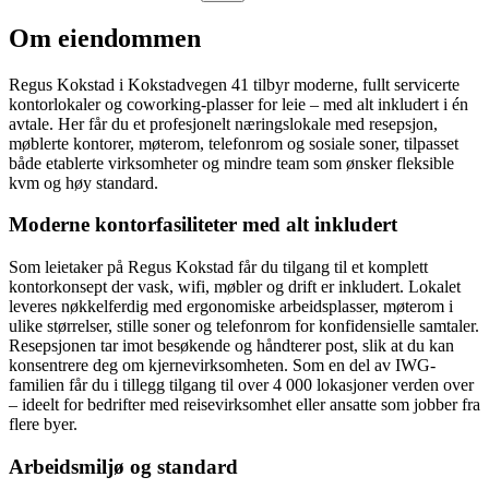
Om eiendommen
Regus Kokstad i Kokstadvegen 41 tilbyr moderne, fullt servicerte
kontorlokaler og coworking-plasser for leie – med alt inkludert i én
avtale. Her får du et profesjonelt næringslokale med resepsjon,
møblerte kontorer, møterom, telefonrom og sosiale soner, tilpasset
både etablerte virksomheter og mindre team som ønsker fleksible
kvm og høy standard.
Moderne kontorfasiliteter med alt inkludert
Som leietaker på Regus Kokstad får du tilgang til et komplett
kontorkonsept der vask, wifi, møbler og drift er inkludert. Lokalet
leveres nøkkelferdig med ergonomiske arbeidsplasser, møterom i
ulike størrelser, stille soner og telefonrom for konfidensielle samtaler.
Resepsjonen tar imot besøkende og håndterer post, slik at du kan
konsentrere deg om kjernevirksomheten. Som en del av IWG-
familien får du i tillegg tilgang til over 4 000 lokasjoner verden over
– ideelt for bedrifter med reisevirksomhet eller ansatte som jobber fra
flere byer.
Arbeidsmiljø og standard