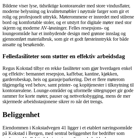
Bildene viser lyse, tidsriktige kontorarealer med store vindusflater,
moderne belysning og kvalitetsmøbler i nøytrale farger som gir et
rolig og profesjonelt uttrykk. Møterommene er innredet med stilrene
bord og komfortable stoler, og er utstyrt for digitale møter med stor
skjerm og moderne AV-løsninger. Felles resepsjons- og
loungeområde har et innbydende design med grønne innslag og
gjennomført materialbruk, som gir et godt førsteinntrykk for både
ansatte og besøkende.
Fellesfasiliteter som støtter en effektiv arbeidsdag
Regus Kokstad tilbyr en rekke fasiliteter som gjør hverdagen enkel
og effektiv: bemannet resepsjon, kaffebar, kantine, kjøkken,
garderobeskap, heis og garasje/parkering. Det er flere møterom
tilgjengelig ved behov, samt printer- og kopitjenester i tilknytning til
kontorarealene. Lounge-områder og uformelle sittegrupper gir gode
rammer for korte møter, pauser og nettverksbygging, mens de mer
skjermede arbeidsstasjonene sikrer ro når det trengs.
Beliggenhet
Eiendommen i Kokstadvegen 41 ligger i et etablert næringsområde
på Kokstad i Bergen, med sentral beliggenhet for bedrifter som