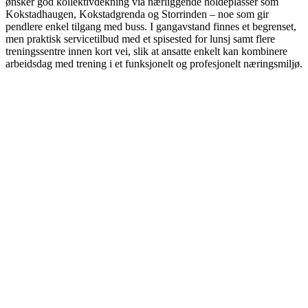
ønsker god kollektivdekning via nærliggende holdeplasser som
Kokstadhaugen, Kokstadgrenda og Storrinden – noe som gir
pendlere enkel tilgang med buss. I gangavstand finnes et begrenset,
men praktisk servicetilbud med et spisested for lunsj samt flere
treningssentre innen kort vei, slik at ansatte enkelt kan kombinere
arbeidsdag med trening i et funksjonelt og profesjonelt næringsmiljø.