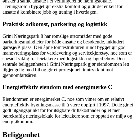
ønsker å samle ansatte i et velfungerende næringslokale.
Treningsrom i bygget gir ekstra komfort og gjør det enkelt for
ansatte å kombinere jobb og trening i hverdagen.
Praktisk adkomst, parkering og logistikk
Grini Næringspark 8 har romslige uteområder med gode
parkeringsmuligheter for både ansatte og besøkende, inkludert
garasje/P-plass. Den åpne tomtestrukturen rundt bygget gir god
manøvreringsplass for varelevering og servicekjøretøy, noe som er
spesielt viktig for leietakere med logistikk- og lagerbehov. Den
sentrale beliggenheten i Grini Næringspark gjør eiendommen lett
tilgjengelig med bil og gir et profesjonelt inntrykk ut mot
gjennomfartsåren.
Energieffektiv eiendom med energimerke C
Eiendommen er energimerket C, noe som vitner om en relativt
energieffektiv bygningsmasse til å være oppført i 1997. Dette gir et
godt utgangspunkt for forutsigbare driftskostnader og et mer
bærekraftig næringslokale for leietakere som er opptatt av miljø og
energiøkonomi.
Beliggenhet