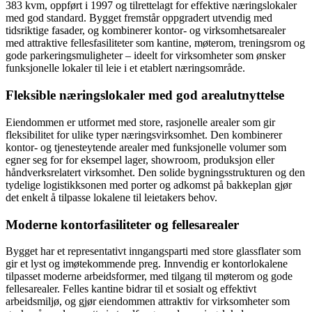
383 kvm, oppført i 1997 og tilrettelagt for effektive næringslokaler
med god standard. Bygget fremstår oppgradert utvendig med
tidsriktige fasader, og kombinerer kontor- og virksomhetsarealer
med attraktive fellesfasiliteter som kantine, møterom, treningsrom og
gode parkeringsmuligheter – ideelt for virksomheter som ønsker
funksjonelle lokaler til leie i et etablert næringsområde.
Fleksible næringslokaler med god arealutnyttelse
Eiendommen er utformet med store, rasjonelle arealer som gir
fleksibilitet for ulike typer næringsvirksomhet. Den kombinerer
kontor- og tjenesteytende arealer med funksjonelle volumer som
egner seg for for eksempel lager, showroom, produksjon eller
håndverksrelatert virksomhet. Den solide bygningsstrukturen og den
tydelige logistikksonen med porter og adkomst på bakkeplan gjør
det enkelt å tilpasse lokalene til leietakers behov.
Moderne kontorfasiliteter og fellesarealer
Bygget har et representativt inngangsparti med store glassflater som
gir et lyst og imøtekommende preg. Innvendig er kontorlokalene
tilpasset moderne arbeidsformer, med tilgang til møterom og gode
fellesarealer. Felles kantine bidrar til et sosialt og effektivt
arbeidsmiljø, og gjør eiendommen attraktiv for virksomheter som