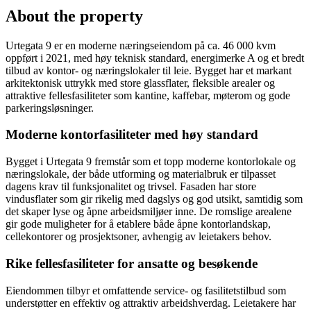
About the property
Urtegata 9 er en moderne næringseiendom på ca. 46 000 kvm
oppført i 2021, med høy teknisk standard, energimerke A og et bredt
tilbud av kontor- og næringslokaler til leie. Bygget har et markant
arkitektonisk uttrykk med store glassflater, fleksible arealer og
attraktive fellesfasiliteter som kantine, kaffebar, møterom og gode
parkeringsløsninger.
Moderne kontorfasiliteter med høy standard
Bygget i Urtegata 9 fremstår som et topp moderne kontorlokale og
næringslokale, der både utforming og materialbruk er tilpasset
dagens krav til funksjonalitet og trivsel. Fasaden har store
vindusflater som gir rikelig med dagslys og god utsikt, samtidig som
det skaper lyse og åpne arbeidsmiljøer inne. De romslige arealene
gir gode muligheter for å etablere både åpne kontorlandskap,
cellekontorer og prosjektsoner, avhengig av leietakers behov.
Rike fellesfasiliteter for ansatte og besøkende
Eiendommen tilbyr et omfattende service- og fasilitetstilbud som
understøtter en effektiv og attraktiv arbeidshverdag. Leietakere har