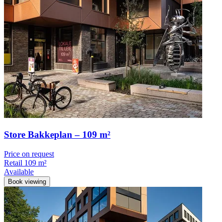
Store Bakkeplan – 109 m²
Price on request
Retail
109 m²
Available
Book viewing