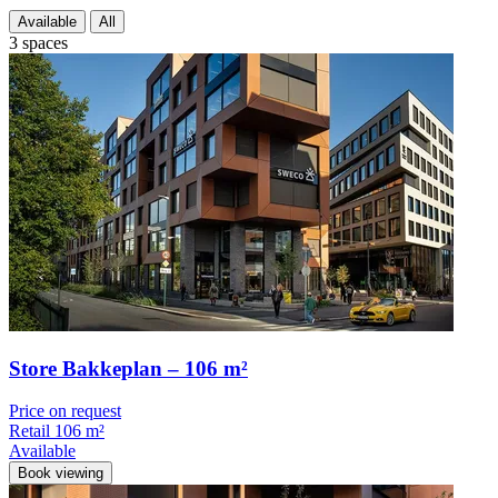
Available
All
3 spaces
Store Bakkeplan – 106 m²
Price on request
Retail
106 m²
Available
Book viewing