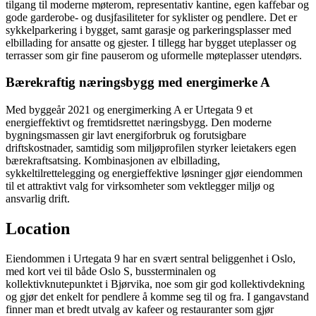
tilgang til moderne møterom, representativ kantine, egen kaffebar og
gode garderobe- og dusjfasiliteter for syklister og pendlere. Det er
sykkelparkering i bygget, samt garasje og parkeringsplasser med
elbillading for ansatte og gjester. I tillegg har bygget uteplasser og
terrasser som gir fine pauserom og uformelle møteplasser utendørs.
Bærekraftig næringsbygg med energimerke A
Med byggeår 2021 og energimerking A er Urtegata 9 et
energieffektivt og fremtidsrettet næringsbygg. Den moderne
bygningsmassen gir lavt energiforbruk og forutsigbare
driftskostnader, samtidig som miljøprofilen styrker leietakers egen
bærekraftsatsing. Kombinasjonen av elbillading,
sykkeltilrettelegging og energieffektive løsninger gjør eiendommen
til et attraktivt valg for virksomheter som vektlegger miljø og
ansvarlig drift.
Location
Eiendommen i Urtegata 9 har en svært sentral beliggenhet i Oslo,
med kort vei til både Oslo S, bussterminalen og
kollektivknutepunktet i Bjørvika, noe som gir god kollektivdekning
og gjør det enkelt for pendlere å komme seg til og fra. I gangavstand
finner man et bredt utvalg av kafeer og restauranter som gjør