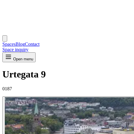
Spaces
Blog
Contact
Space inquiry
Open menu
Urtegata 9
0187